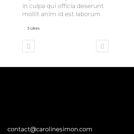
in culpa qui officia deserunt
mollit anim id est laborum
5
Likes
contact@carolinesimon.com