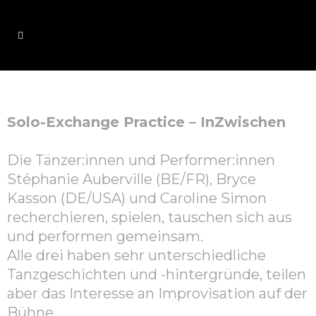
Solo-Exchange Practice – InZwischen
Die Tänzer:innen und Performer:innen
Stéphanie Auberville (BE/FR), Bryce
Kasson (DE/USA) und Caroline Simon
recherchieren, spielen, tauschen sich aus
und performen gemeinsam.
Alle drei haben sehr unterschiedliche
Tanzgeschichten und -hintergründe, teilen
aber das Interesse an Improvisation auf der
Bühne.