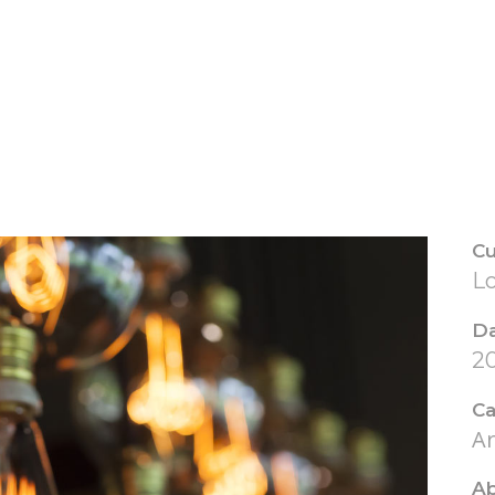
Cu
L
D
2
Ca
Ar
Ab