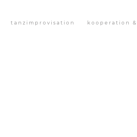
tanzimprovisation
kooperation 
age Vinyl 