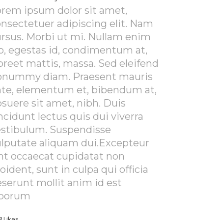
rem ipsum dolor sit amet,
nsectetuer adipiscing elit. Nam
rsus. Morbi ut mi. Nullam enim
o, egestas id, condimentum at,
oreet mattis, massa. Sed eleifend
onummy diam. Praesent mauris
nte, elementum et, bibendum at,
suere sit amet, nibh. Duis
ncidunt lectus quis dui viverra
estibulum. Suspendisse
ulputate aliquam dui.Excepteur
nt occaecat cupidatat non
oident, sunt in culpa qui officia
serunt mollit anim id est
aborum
8
Likes