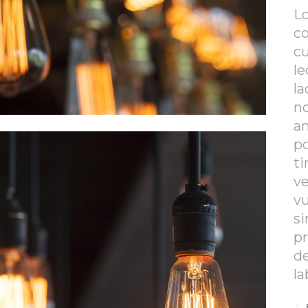
Lo
co
cu
le
la
n
a
po
ti
v
v
si
pr
de
l