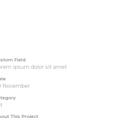
stom Field
orem ipsum dolor sit amet
ate
0 November
tegory
t
out This Project